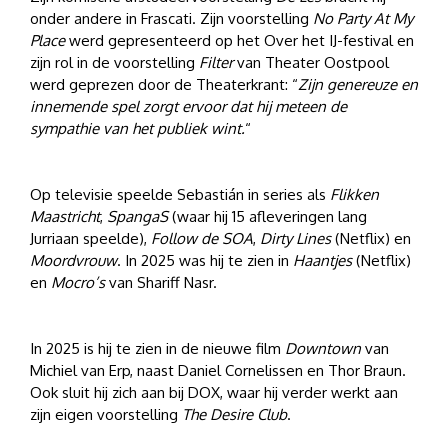
onder andere in Frascati. Zijn voorstelling
No Party At My
Place
werd gepresenteerd op het Over het IJ-festival en
zijn rol in de voorstelling
Filter
van Theater Oostpool
werd geprezen door de Theaterkrant: “
Zijn genereuze en
innemende spel zorgt er
voor dat hij meteen de
sympathie van het publiek wint.
“
Op televisie speelde Sebastián in series als
Flikken
Maastricht
,
SpangaS
(waar hij 15 afleveringen lang
Jurriaan speelde),
Follow de SOA
,
Dirty Lines
(Netflix) en
Moordvrouw
. In 2025 was hij te zien in
Haantjes
(Netflix)
en
Mocro’s
van Shariff Nasr.
In 2025 is hij te zien in de nieuwe film
Downtown
van
Michiel van Erp, naast Daniel Cornelissen en Thor Braun.
Ook sluit hij zich aan bij DOX, waar hij verder werkt aan
zijn eigen voorstelling
The Desire Club
.